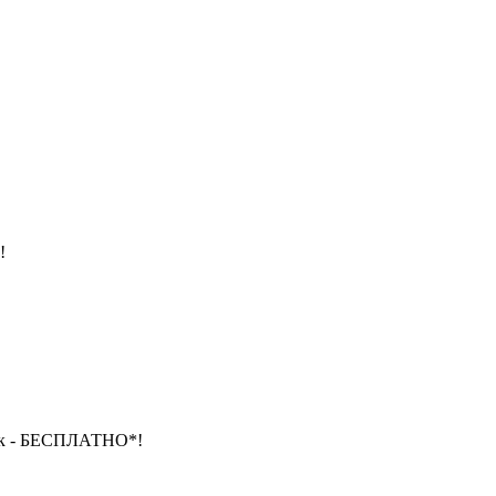
!
док - БЕСПЛАТНО*!